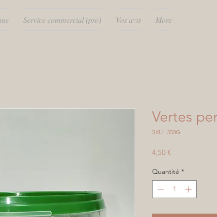
que
Service commercial (pro)
Vos avis
More
Vertes per
SKU : 350G
Prix
4,50 €
Quantité
*