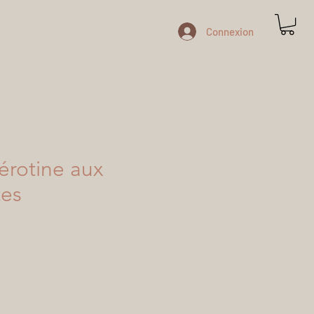
Connexion
érotine aux
tes