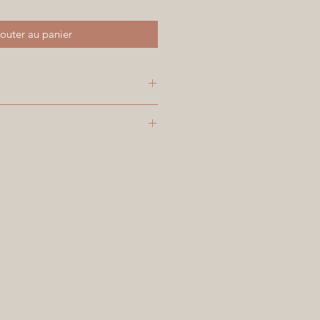
outer au panier
 entre 0 et 4°C - DLUO 10 mois