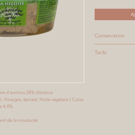
Aj
Conservation
A conserver au frais
Tarifs
6,50€ soit 32,5€/kg
me d'anchois 28% (Anchois
, Vinaigre, épices), Huile végétale ( Colza
es 4,4%.
ant de la moutarde