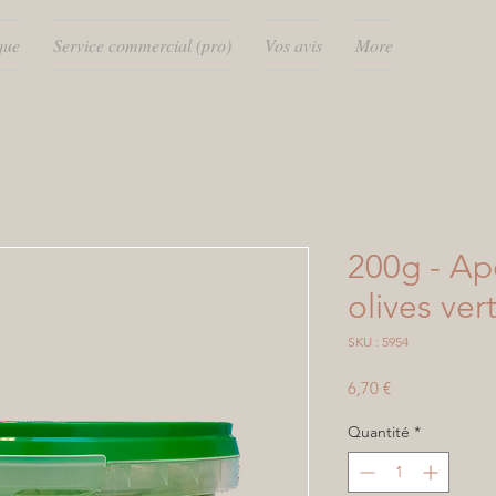
que
Service commercial (pro)
Vos avis
More
200g - Ap
olives ver
SKU : 5954
Prix
6,70 €
Quantité
*