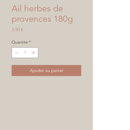
Ail herbes de
provences 180g
Prix
3,50 €
Quantité
*
Ajouter au panier