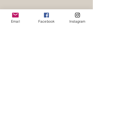
Email
Facebook
Instagram
La Niçoise
SARL
QUALITE ET CONVIVIALITE
© 2020 Sarl La Niçoise
© 2020 Sarl La Niçoise